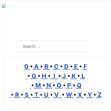
Alles Wissenswerte über Transport, Logistik und
Mobilität
Search
Search
0
•
A
•
B
•
C
•
D
•
E
•
F
•
G
•
H
•
I
•
J
•
K
•
L
•
M
•
N
•
O
•
P
•
Q
•
R
•
S
•
T
•
U
•
V
•
W
•
X
•
Y
•
Z