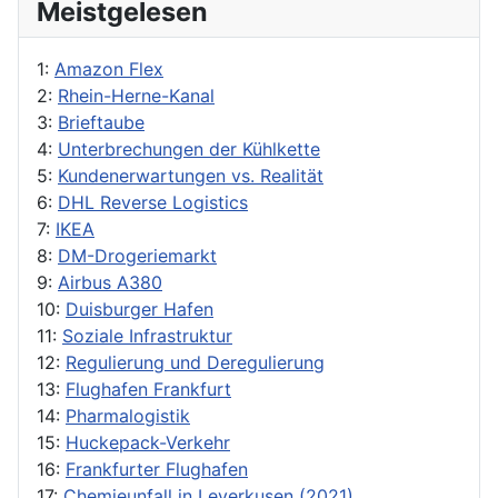
Meistgelesen
1:
Amazon Flex
2:
Rhein-Herne-Kanal
3:
Brieftaube
4:
Unterbrechungen der Kühlkette
5:
Kundenerwartungen vs. Realität
6:
DHL Reverse Logistics
7:
IKEA
8:
DM-Drogeriemarkt
9:
Airbus A380
10:
Duisburger Hafen
11:
Soziale Infrastruktur
12:
Regulierung und Deregulierung
13:
Flughafen Frankfurt
14:
Pharmalogistik
15:
Huckepack-Verkehr
16:
Frankfurter Flughafen
17:
Chemieunfall in Leverkusen (2021)