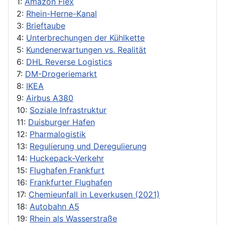
1:
Amazon Flex
2:
Rhein-Herne-Kanal
3:
Brieftaube
4:
Unterbrechungen der Kühlkette
5:
Kundenerwartungen vs. Realität
6:
DHL Reverse Logistics
7:
DM-Drogeriemarkt
8:
IKEA
9:
Airbus A380
10:
Soziale Infrastruktur
11:
Duisburger Hafen
12:
Pharmalogistik
13:
Regulierung und Deregulierung
14:
Huckepack-Verkehr
15:
Flughafen Frankfurt
16:
Frankfurter Flughafen
17:
Chemieunfall in Leverkusen (2021)
18:
Autobahn A5
19:
Rhein als Wasserstraße