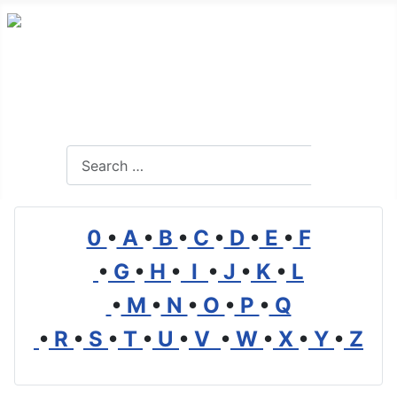
Alles Wissenswerte über Transport, Logistik und
Mobilität
Search
Search
0
•
A
•
B
•
C
•
D
•
E
•
F
•
G
•
H
•
I
•
J
•
K
•
L
•
M
•
N
•
O
•
P
•
Q
•
R
•
S
•
T
•
U
•
V
•
W
•
X
•
Y
•
Z