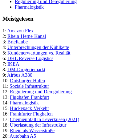
Regulierung und Deregulierung
Pharmalogistik
Meistgelesen
1:
Amazon Flex
2:
Rhein-Herne-Kanal
3:
Brieftaube
4:
Unterbrechungen der Kühlkette
5:
Kundenerwartungen vs. Realität
6:
DHL Reverse Logistics
7:
IKEA
8:
DM-Drogeriemarkt
9:
Airbus A380
10:
Duisburger Hafen
11:
Soziale Infrastruktur
12:
Regulierung und Deregulierung
13:
Flughafen Frankfurt
14:
Pharmalogistik
15:
Huckepack-Verkehr
16:
Frankfurter Flughafen
17:
Chemieunfall in Leverkusen (2021)
18:
Überlastung der Infrastruktur
19:
Rhein als Wasserstraße
20:
Autobahn A5