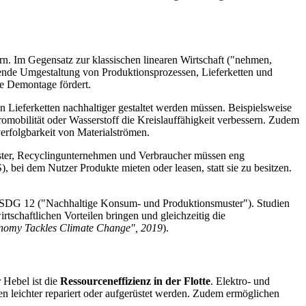
n. Im Gegensatz zur klassischen linearen Wirtschaft ("nehmen,
gende Umgestaltung von Produktionsprozessen, Lieferketten und
he Demontage fördert.
n Lieferketten nachhaltiger gestaltet werden müssen. Beispielsweise
mobilität oder Wasserstoff die Kreislauffähigkeit verbessern. Zudem
erfolgbarkeit von Materialströmen.
eister, Recyclingunternehmen und Verbraucher müssen eng
 bei dem Nutzer Produkte mieten oder leasen, statt sie zu besitzen.
it SDG 12 ("Nachhaltige Konsum- und Produktionsmuster"). Studien
tschaftlichen Vorteilen bringen und gleichzeitig die
onomy Tackles Climate Change", 2019
).
 Hebel ist die
Ressourceneffizienz in der Flotte
. Elektro- und
 leichter repariert oder aufgerüstet werden. Zudem ermöglichen