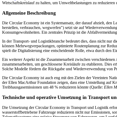
Wirtschaftskreislauf zu halten, um Umweltbelastungen zu reduzieren un
Allgemeine Beschreibung
Die Circular Economy ist ein Systemansatz, der darauf abzielt, den 
herstellen, verbrauchen, wegwerfen") setzt sie auf Wiederverwendung
Konsumgewohnheiten. Ein zentrales Prinzip ist die Abfallvermeidung 
In der Transport- und Logistikbranche bedeutet dies, dass nicht nur 
können Mehrwegverpackungen, optimierte Routenplanung zur Reduzieru
spielt die Digitalisierung eine entscheidende Rolle, etwa durch den
Ein weiterer Aspekt ist die Zusammenarbeit zwischen verschiedenen A
zusammenarbeiten, um geschlossene Kreisläufe zu etablieren. Dies erf
Solche Modelle fördern die Rückgabe und Wiederverwendung von Pr
Die Circular Economy ist auch eng mit den Zielen der Vereinten Na
der Ellen MacArthur Foundation zeigen, dass eine Umstellung auf Krei
Treibhausgasemissionen um 48 % reduzieren könnte (Quelle:
Ellen M
Technische und operative Umsetzung in Transport un
Die Umsetzung der Circular Economy in Transport und Logistik erford
wasserstoffbetriebene Fahrzeuge reduzieren nicht nur Emissionen, s
Telematiksysteme eine präzise Steuerung von Fahrzeugen, um Leerfah