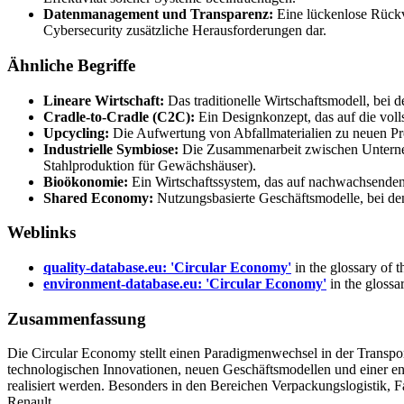
Datenmanagement und Transparenz:
Eine lückenlose Rückve
Cybersecurity zusätzliche Herausforderungen dar.
Ähnliche Begriffe
Lineare Wirtschaft:
Das traditionelle Wirtschaftsmodell, bei 
Cradle-to-Cradle (C2C):
Ein Designkonzept, das auf die voll
Upcycling:
Die Aufwertung von Abfallmaterialien zu neuen Pro
Industrielle Symbiose:
Die Zusammenarbeit zwischen Unternehm
Stahlproduktion für Gewächshäuser).
Bioökonomie:
Ein Wirtschaftssystem, das auf nachwachsenden b
Shared Economy:
Nutzungsbasierte Geschäftsmodelle, bei den
Weblinks
quality-database.eu: 'Circular Economy'
in the glossary of 
environment-database.eu: 'Circular Economy'
in the glossa
Zusammenfassung
Die Circular Economy stellt einen Paradigmenwechsel in der Transpor
technologischen Innovationen, neuen Geschäftsmodellen und einer en
realisiert werden. Besonders in den Bereichen Verpackungslogistik,
Renault.