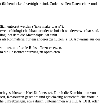
ht flächendeckend verfügbar sind. Zudem stellen Datenschutz und
ßlich entsorgt werden ("take-make-waste").
ntweder biologisch abbaubar oder technisch wiederverwertbar sind.
g, bei dem die Materialqualität sinkt.
als Rohmaterial für ein anderes zu nutzen (z. B. Abwärme aus der
 nutzt, um fossile Rohstoffe zu ersetzen.
 um die Ressourcennutzung zu optimieren.
urch geschlossene Kreisläufe ersetzt. Durch die Kombination von
t, Ressourcen geschont und gleichzeitig wirtschaftliche Vorteile
lgreiche Umsetzungen, etwa durch Unternehmen wie IKEA, DHL oder