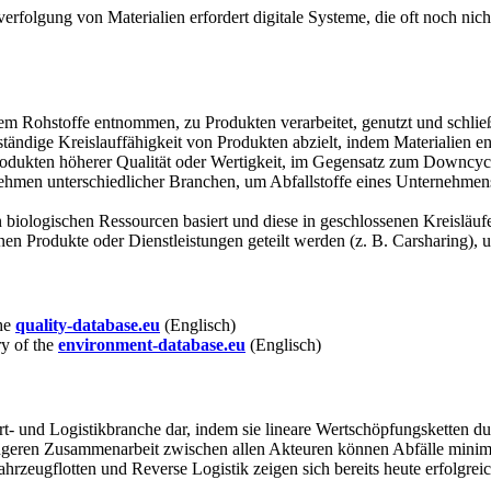
rfolgung von Materialien erfordert digitale Systeme, die oft noch nic
dem Rohstoffe entnommen, zu Produkten verarbeitet, genutzt und schlie
ständige Kreislauffähigkeit von Produkten abzielt, indem Materialien e
dukten höherer Qualität oder Wertigkeit, im Gegensatz zum Downcyclin
en unterschiedlicher Branchen, um Abfallstoffe eines Unternehmens 
iologischen Ressourcen basiert und diese in geschlossenen Kreisläufen
en Produkte oder Dienstleistungen geteilt werden (z. B. Carsharing),
the
quality-database.eu
(Englisch)
ry of the
environment-database.eu
(Englisch)
t- und Logistikbranche dar, indem sie lineare Wertschöpfungsketten d
geren Zusammenarbeit zwischen allen Akteuren können Abfälle minimier
 Fahrzeugflotten und Reverse Logistik zeigen sich bereits heute erfo