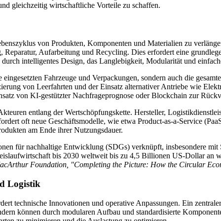
d gleichzeitig wirtschaftliche Vorteile zu schaffen.
Lebenszyklus von Produkten, Komponenten und Materialien zu verlänger
, Reparatur, Aufarbeitung und Recycling. Dies erfordert eine grundle
durch intelligentes Design, das Langlebigkeit, Modularität und einfac
die eingesetzten Fahrzeuge und Verpackungen, sondern auch die gesamte
ng von Leerfahrten und der Einsatz alternativer Antriebe wie Elektro
 Einsatz von KI-gestützter Nachfrageprognose oder Blockchain zur Rückv
kteuren entlang der Wertschöpfungskette. Hersteller, Logistikdienstl
ordert oft neue Geschäftsmodelle, wie etwa Product-as-a-Service (PaaS),
odukten am Ende ihrer Nutzungsdauer.
tionen für nachhaltige Entwicklung (SDGs) verknüpft, insbesondere m
slaufwirtschaft bis 2030 weltweit bis zu 4,5 Billionen US-Dollar an wir
acArthur Foundation, "Completing the Picture: How the Circular Ec
d Logistik
ert technische Innovationen und operative Anpassungen. Ein zentraler
ondern können durch modularen Aufbau und standardisierte Komponenten
rten zu minimieren und die Auslastung zu optimieren.