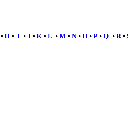
G
•
H
•
I
•
J
•
K
•
L
•
M
•
N
•
O
•
P
•
Q
•
R
•