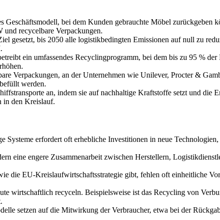
rtes Geschäftsmodell, bei dem Kunden gebrauchte Möbel zurückgeben k
 und recycelbare Verpackungen.
 gesetzt, bis 2050 alle logistikbedingten Emissionen auf null zu redu
.
betreibt ein umfassendes Recyclingprogramm, bei dem bis zu 95 % der
erhöhen.
bare Verpackungen, an der Unternehmen wie Unilever, Procter & Gambl
befüllt werden.
iffstransporte an, indem sie auf nachhaltige Kraftstoffe setzt und die En
in den Kreislauf.
e Systeme erfordert oft erhebliche Investitionen in neue Technologien,
dern eine engere Zusammenarbeit zwischen Herstellern, Logistikdienst
ie die EU-Kreislaufwirtschaftsstrategie gibt, fehlen oft einheitliche Vo
heute wirtschaftlich recyceln. Beispielsweise ist das Recycling von Ve
.
modelle setzen auf die Mitwirkung der Verbraucher, etwa bei der Rück