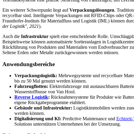
Ein weiterer Schwerpunkt liegt auf
Verpackungslösungen
. Traditi
recycelbar sind. Intelligente Verpackungen mit RFID-Chips oder QR-
Fraunhofer-Instituts für Materialfluss und Logistik (IML) können dur
der Logistik", 2021
).
Auch die
Infrastruktur
spielt eine entscheidende Rolle. Umschlagpl
Beispielsweise können automatisierte Sortieranlagen in Logistikzent
Rückführung von Produkten und Materialien vom Endverbraucher zum H
Seltene Erden oder Metalle zurückgewonnen werden müssen.
Anwendungsbereiche
Verpackungslogistik:
Mehrwegsysteme und recycelbare Materia
bis zu 50 Mal genutzt werden können.
Fahrzeugflotten:
Elektrofahrzeuge mit austauschbaren Batter
Wasserstoffbusse von Van Hool.
Reverse Logistik
:
Rücknahmesysteme für Produkte wie Batteri
eigene Rückgabeprogramme etabliert.
Gebäude und Infrastruktur:
Logistikimmobilien werden zune
werden können.
Digitalisierung und KI:
Predictive Maintenance und
Echtzeit
Solutions unterstützen Unternehmen bei der Umsetzung.