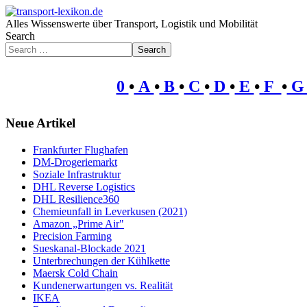
Alles Wissenswerte über Transport, Logistik und Mobilität
Search
Search
0
•
A
•
B
•
C
•
D
•
E
•
F
•
Neue Artikel
Frankfurter Flughafen
DM-Drogeriemarkt
Soziale Infrastruktur
DHL Reverse Logistics
DHL Resilience360
Chemieunfall in Leverkusen (2021)
Amazon „Prime Air"
Precision Farming
Sueskanal-Blockade 2021
Unterbrechungen der Kühlkette
Maersk Cold Chain
Kundenerwartungen vs. Realität
IKEA