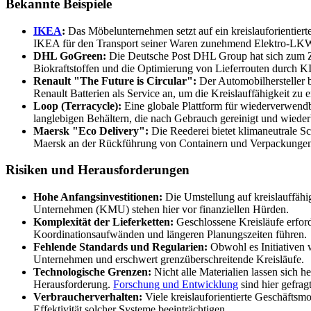
Bekannte Beispiele
IKEA
:
Das Möbelunternehmen setzt auf ein kreislauforientie
IKEA für den Transport seiner Waren zunehmend Elektro-LKW
DHL GoGreen:
Die Deutsche Post DHL Group hat sich zum Ziel
Biokraftstoffen und die Optimierung von Lieferrouten durch KI
Renault "The Future is Circular":
Der Automobilhersteller 
Renault Batterien als Service an, um die Kreislauffähigkeit zu 
Loop (Terracycle):
Eine globale Plattform für wiederverwend
langlebigen Behältern, die nach Gebrauch gereinigt und wieder
Maersk "Eco Delivery":
Die Reederei bietet klimaneutrale Sch
Maersk an der Rückführung von Containern und Verpackungen 
Risiken und Herausforderungen
Hohe Anfangsinvestitionen:
Die Umstellung auf kreislauffähig
Unternehmen (KMU) stehen hier vor finanziellen Hürden.
Komplexität der Lieferketten:
Geschlossene Kreisläufe erfor
Koordinationsaufwänden und längeren Planungszeiten führen.
Fehlende Standards und Regularien:
Obwohl es Initiativen w
Unternehmen und erschwert grenzüberschreitende Kreisläufe.
Technologische Grenzen:
Nicht alle Materialien lassen sich 
Herausforderung.
Forschung und Entwicklung
sind hier gefragt
Verbraucherverhalten:
Viele kreislauforientierte Geschäfts
Effektivität solcher Systeme beeinträchtigen.