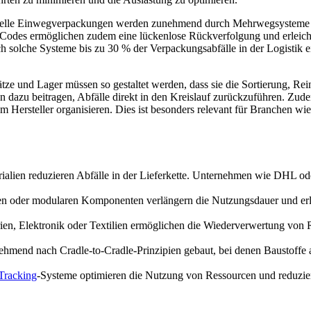
onelle Einwegverpackungen werden zunehmend durch Mehrwegsysteme erse
Codes ermöglichen zudem eine lückenlose Rückverfolgung und erleicht
ch solche Systeme bis zu 30 % der Verpackungsabfälle in der Logistik 
ätze und Lager müssen so gestaltet werden, dass sie die Sortierung, 
ren dazu beitragen, Abfälle direkt in den Kreislauf zurückzuführen. Z
ersteller organisieren. Dies ist besonders relevant für Branchen wie
lien reduzieren Abfälle in der Lieferkette. Unternehmen wie DHL ode
ien oder modularen Komponenten verlängern die Nutzungsdauer und erl
en, Elektronik oder Textilien ermöglichen die Wiederverwertung von
hmend nach Cradle-to-Cradle-Prinzipien gebaut, bei denen Baustoffe
-Tracking
-Systeme optimieren die Nutzung von Ressourcen und reduzier