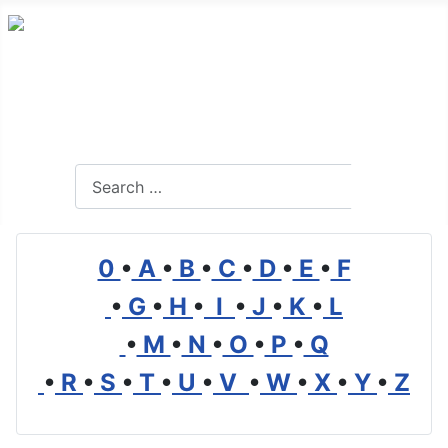
Alles Wissenswerte über Transport, Logistik und
Mobilität
Search
Search
0
•
A
•
B
•
C
•
D
•
E
•
F
•
G
•
H
•
I
•
J
•
K
•
L
•
M
•
N
•
O
•
P
•
Q
•
R
•
S
•
T
•
U
•
V
•
W
•
X
•
Y
•
Z