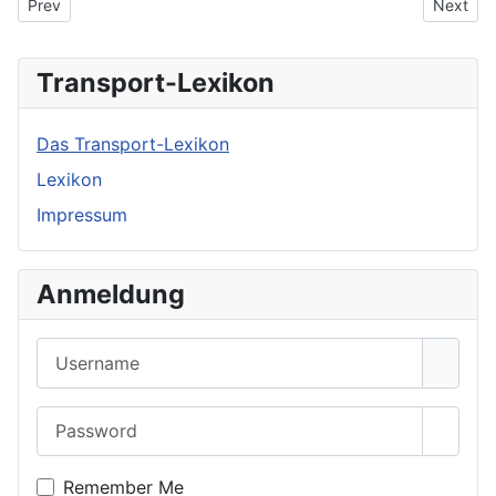
Previous article: Energieversorgung
Next art
Prev
Next
Transport-Lexikon
Das Transport-Lexikon
Lexikon
Impressum
Anmeldung
Username
Password
Show 
Remember Me