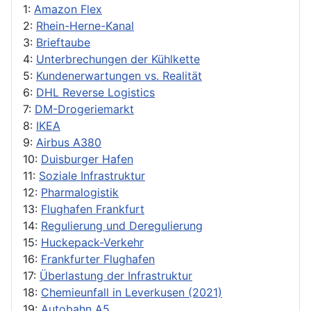
1:
Amazon Flex
2:
Rhein-Herne-Kanal
3:
Brieftaube
4:
Unterbrechungen der Kühlkette
5:
Kundenerwartungen vs. Realität
6:
DHL Reverse Logistics
7:
DM-Drogeriemarkt
8:
IKEA
9:
Airbus A380
10:
Duisburger Hafen
11:
Soziale Infrastruktur
12:
Pharmalogistik
13:
Flughafen Frankfurt
14:
Regulierung und Deregulierung
15:
Huckepack-Verkehr
16:
Frankfurter Flughafen
17:
Überlastung der Infrastruktur
18:
Chemieunfall in Leverkusen (2021)
19:
Autobahn A5