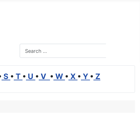
Search
Search
•
S
•
T
•
U
•
V
•
W
•
X
•
Y
•
Z