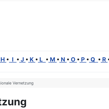
ät
H
•
I
•
J
•
K
•
L
•
M
•
N
•
O
•
P
•
Q
•
R
ionale Vernetzung
tzung