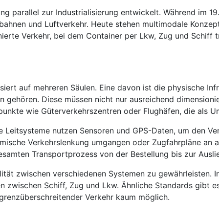
ung parallel zur Industrialisierung entwickelt. Während im 
bahnen und Luftverkehr. Heute stehen multimodale Konzept
mbinierte Verkehr, bei dem Container per Lkw, Zug und Schif
ert auf mehreren Säulen. Eine davon ist die physische Inf
 gehören. Diese müssen nicht nur ausreichend dimensioni
npunkte wie Güterverkehrszentren oder Flughäfen, die als 
erne Leitsysteme nutzen Sensoren und GPS-Daten, um den Ve
amische Verkehrslenkung umgangen oder Zugfahrpläne an a
gesamten Transportprozess von der Bestellung bis zur Ausli
bilität zwischen verschiedenen Systemen zu gewährleisten. 
zwischen Schiff, Zug und Lkw. Ähnliche Standards gibt es
 grenzüberschreitender Verkehr kaum möglich.