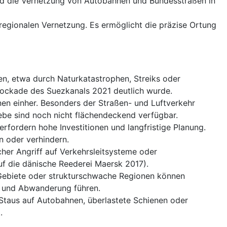
d die Vernetzung von Autobahnen und Bundesstraßen in
rregionalen Vernetzung. Es ermöglicht die präzise Ortung
en, etwa durch Naturkatastrophen, Streiks oder
lockade des Suezkanals 2021 deutlich wurde.
en einher. Besonders der Straßen- und Luftverkehr
ebe sind noch nicht flächendeckend verfügbar.
fordern hohe Investitionen und langfristige Planung.
n oder verhindern.
icher Angriff auf Verkehrsleitsysteme oder
auf die dänische Reederei Maersk 2017).
 Gebiete oder strukturschwache Regionen können
en und Abwanderung führen.
Staus auf Autobahnen, überlastete Schienen oder
.