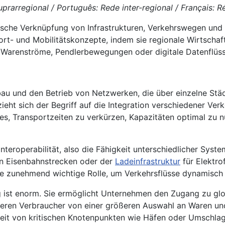
rarregional / Português: Rede inter-regional / Français: Ré
sche Verknüpfung von Infrastrukturen, Verkehrswegen und 
t- und Mobilitätskonzepte, indem sie regionale Wirtschaft
e Warenströme, Pendlerbewegungen oder digitale Datenflüs
au und den Betrieb von Netzwerken, die über einzelne Stä
ieht sich der Begriff auf die Integration verschiedener Ve
es, Transportzeiten zu verkürzen, Kapazitäten optimal zu 
Interoperabilität, also die Fähigkeit unterschiedlicher Sys
von Eisenbahnstrecken oder der
Ladeinfrastruktur
für Elektro
ine zunehmend wichtige Rolle, um Verkehrsflüsse dynamisc
g ist enorm. Sie ermöglicht Unternehmen den Zugang zu gl
tieren Verbraucher von einer größeren Auswahl an Waren und
it von kritischen Knotenpunkten wie Häfen oder Umschlagp