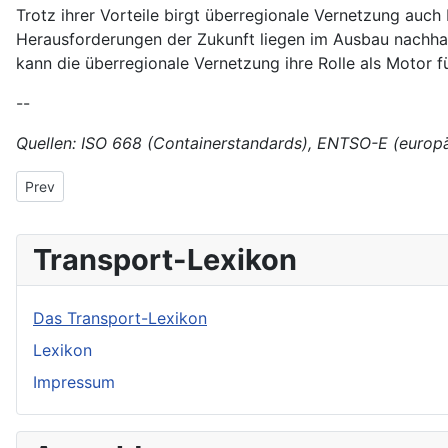
Trotz ihrer Vorteile birgt überregionale Vernetzung auc
Herausforderungen der Zukunft liegen im Ausbau nachhalti
kann die überregionale Vernetzung ihre Rolle als Motor für
--
Quellen: ISO 668 (Containerstandards), ENTSO-E (europäi
Previous article: Unterbrechungen der Kühlkette
Prev
Transport-Lexikon
Das Transport-Lexikon
Lexikon
Impressum