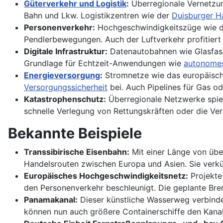
Güterverkehr und Logistik
:
Überregionale Vernetzun
Bahn und Lkw. Logistikzentren wie der
Duisburger H
Personenverkehr:
Hochgeschwindigkeitszüge wie de
Pendlerbewegungen. Auch der Luftverkehr profitiert
Digitale Infrastruktur:
Datenautobahnen wie Glasfase
Grundlage für Echtzeit-Anwendungen wie
autonomes
Energieversorgung
:
Stromnetze wie das europäisch
Versorgungssicherheit
bei. Auch Pipelines für Gas od
Katastrophenschutz:
Überregionale Netzwerke spiel
schnelle Verlegung von Rettungskräften oder die Vert
Bekannte Beispiele
Transsibirische Eisenbahn:
Mit einer Länge von übe
Handelsrouten zwischen Europa und Asien. Sie verkür
Europäisches Hochgeschwindigkeitsnetz:
Projekte
den Personenverkehr beschleunigt. Die geplante Bren
Panamakanal:
Dieser künstliche Wasserweg verbindet
können nun auch größere Containerschiffe den Kanal 