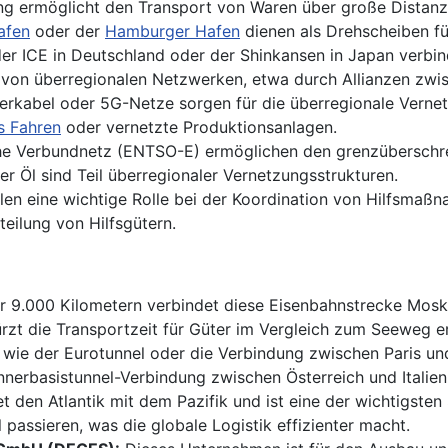
g ermöglicht den Transport von Waren über große Distanze
afen
oder der
Hamburger Hafen
dienen als Drehscheiben fü
r ICE in Deutschland oder der Shinkansen in Japan verbin
 von überregionalen Netzwerken, etwa durch Allianzen zwis
rkabel oder 5G-Netze sorgen für die überregionale Verne
 Fahren
oder vernetzte Produktionsanlagen.
e Verbundnetz (ENTSO-E) ermöglichen den grenzüberschre
er Öl sind Teil überregionaler Vernetzungsstrukturen.
en eine wichtige Rolle bei der Koordination von Hilfsmaßn
eilung von Hilfsgütern.
r 9.000 Kilometern verbindet diese Eisenbahnstrecke Moska
zt die Transportzeit für Güter im Vergleich zum Seeweg er
 wie der Eurotunnel oder die Verbindung zwischen Paris und
nerbasistunnel-Verbindung zwischen Österreich und Italien
 den Atlantik mit dem Pazifik und ist eine der wichtigsten
passieren, was die globale Logistik effizienter macht.