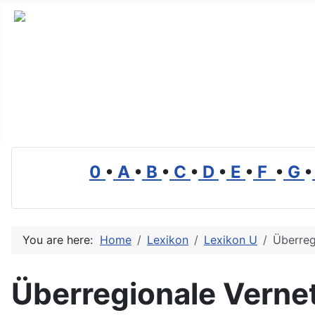
Alles Wissenswerte über Transport, Logistik und Mobilit
0
•
A
•
B
•
C
•
D
•
E
•
F
•
G
•
You are here:
Home
Lexikon
Lexikon U
Überreg
Überregionale Verne