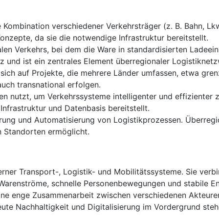
 Kombination verschiedener Verkehrsträger (z. B. Bahn, Lkw
nzepte, da sie die notwendige Infrastruktur bereitstellt.
len Verkehrs, bei dem die Ware in standardisierten Ladeeinh
z und ist ein zentrales Element überregionaler Logistiknet
 sich auf Projekte, die mehrere Länder umfassen, etwa gre
uch transnational erfolgen.
n nutzt, um Verkehrssysteme intelligenter und effizienter 
nfrastruktur und Datenbasis bereitstellt.
ierung und Automatisierung von Logistikprozessen. Überregio
n Standorten ermöglicht.
rner Transport-, Logistik- und Mobilitätssysteme. Sie ver
nte Warenströme, schnelle Personenbewegungen und stabile 
 eine enge Zusammenarbeit zwischen verschiedenen Akteuren.
eute Nachhaltigkeit und Digitalisierung im Vordergrund steh