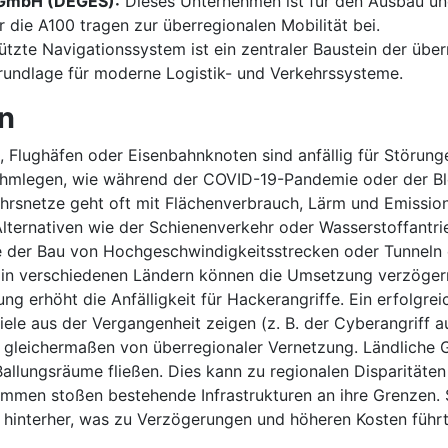
 GmbH (DEGES):
Dieses Unternehmen ist für den Ausbau un
 die A100 tragen zur überregionalen Mobilität bei.
ützte Navigationssystem ist ein zentraler Baustein der übe
rundlage für moderne Logistik- und Verkehrssysteme.
n
 Flughäfen oder Eisenbahnknoten sind anfällig für Störung
 lahmlegen, wie während der COVID-19-Pandemie oder der B
rsnetze geht oft mit Flächenverbrauch, Lärm und Emission
lternativen wie der Schienenverkehr oder Wasserstoffantri
der Bau von Hochgeschwindigkeitsstrecken oder Tunneln er
en in verschiedenen Ländern können die Umsetzung verzöger
ng erhöht die Anfälligkeit für Hackerangriffe. Ein erfolgre
iele aus der Vergangenheit zeigen (z. B. der Cyberangriff 
en gleichermaßen von überregionaler Vernetzung. Ländliche
Ballungsräume fließen. Dies kann zu regionalen Disparität
men stoßen bestehende Infrastrukturen an ihre Grenzen. 
t hinterher, was zu Verzögerungen und höheren Kosten führt